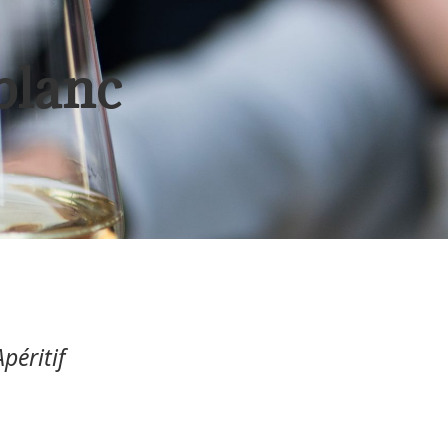
blanc
péritif