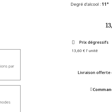
Degré d'alcool :
11°
13
Prix dégressifs
13,60 € l’ unité
tions par
Livraison offerte
Command
s modes