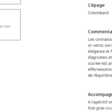
Cépage
Colombard
as vos
Commentai
Les connaiss
or-verts; son
élégance et 
d’agrumes et
sucrée est a
effervescen
de l’équilib
Accompag
A l’apéritif 
foie gras cru