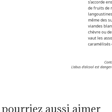
s’accorde en
de fruits de 
langoustines
même des sus
viandes blan
chèvre ou de
vaut les asso
caramélisés 
Conti
L'abus d'alcool est dang
 pourriez aussi aimer