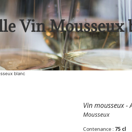
lle Vin Mousseux 
usseux blanc
Vin mousseux - A
Mousseux
Contenance :
75 cl