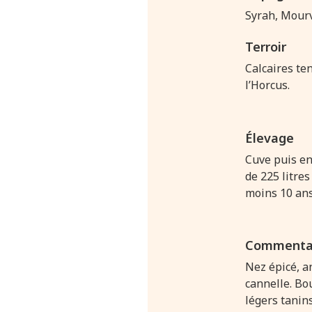
Syrah, Mour
Terroir
Calcaires te
l’Horcus.
Élevage
Cuve puis en
de 225 litre
moins 10 ans
Commentai
Nez épicé, a
cannelle. Bo
légers tanins