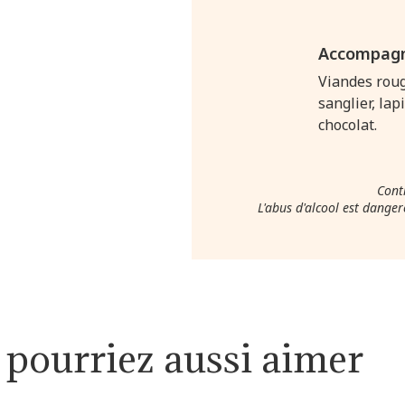
Accompag
Viandes rou
sanglier, la
chocolat.
Conti
L'abus d'alcool est dang
 pourriez aussi aimer