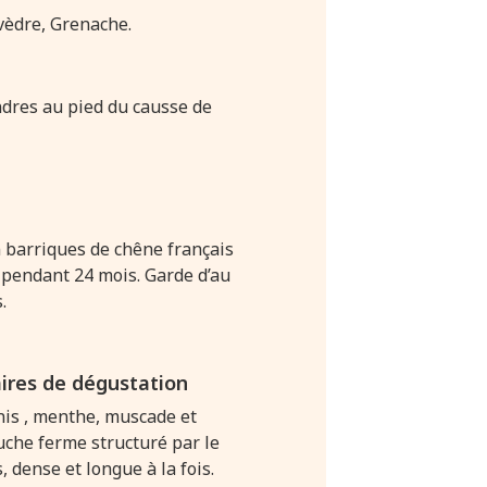
vèdre, Grenache.
ndres au pied du causse de
 barriques de chêne français
s pendant 24 mois. Garde d’au
.
res de dégustation
nis , menthe, muscade et
uche ferme structuré par le
, dense et longue à la fois.