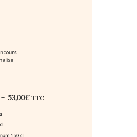
oncours
nalise
–
53,00
€
TTC
s
cl
gnum 150 cl