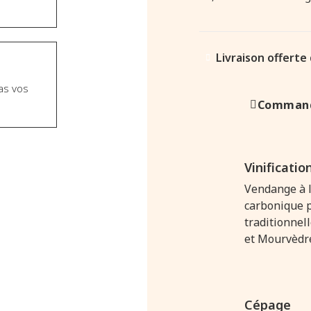
Livraison offerte
as vos
Command
Vinificatio
Vendange à l
carbonique p
traditionnel
et Mourvèdr
Cépage